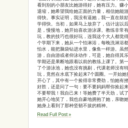
看到别的小朋友比她游得好，她有压力。赚
退缩，她希望我给她正面的力量，相信她能
得快。事实证明，我没有逼她，我一直在鼓
学得快。当初，如果马上放弃了，估计这以后
是，慢慢地，她开始喜欢游泳课。教练非常
玩，教的技巧也很好玩，连我这个大人都觉
个学期下来，她从一个怕淋浴，每晚洗淋浴
怕水，能把脑袋钻进水里，像鱼一样游。虽
游，自由游或者仰泳动作，可是，她自得其乐
学期还是果断地跟着以前的教练上课了。第
了个游泳池，她也没有挑剔，代课老师没有
玩，竟然在水底下捡起来7个圆圈。一开始她
开心了，其中有一个捡得非常费劲，怕她有
好胜，还是问了一句：要不要妈妈帮你捡起
不要帮我！我自己来！等她费了半天劲，试
她开心地笑了，我也自豪地拥抱了她，亲吻她
她身上看到了那种坚韧不拔的精神。
Read Full Post »