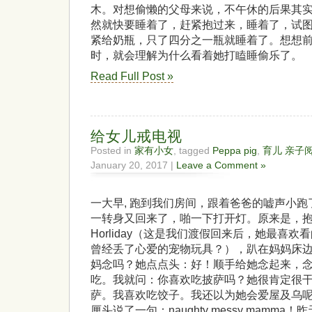
木。对想偷懒的父母来说，不午休的后果其
然就快要睡着了，赶紧抱过来，睡着了，试
紧给奶瓶，只了四分之一瓶就睡着了。想想
时，就会理解为什么看着她打瞌睡偷乐了。
Read Full Post »
给女儿戒电视
Posted in
家有小女
, tagged
Peppa pig
,
育儿 亲子
January 20, 2017 |
Leave a Comment »
一大早, 跑到我们房间，跟着爸爸的嘘声小
一转身又回来了，啪一下打开灯。原来是，抱了Pepp
Horliday（这是我们渡假回来后，她最喜
曾经丢了心爱的宠物玩具？），趴在妈妈床
妈念吗？她点点头：好！顺手给她念起来，
吃。我就问：你喜欢吃披萨吗？她很肯定很
萨。我喜欢吃饺子。我还以为她会爱屋及乌
厘头说了一句：naughty messy mamm