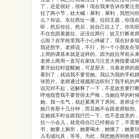
了，还是很好，很棒！现在我来告诉你要注
拉了两小节，娃大喊：犀利，犀利，我想问
么？你说。东拉西扯一通。拉回主题，你现
听，然后你拉。然后，娃自己拉上了。你先
不住也跟着拨拉。还没拉两行，娃又打断老
么啦？在学校里我不小心摔破了。现在好多
我还想学。老师说，不行，另一个小朋友在
上周的课基本就是这样的。因为娃拉琴前从
老师上两周一直写在家练习注意大拇指要成
要开始拉时提醒她，可是那天，当着老师的
看到了，就说我不要管她。我以为我的手机
张照片。老师通过视频那边听到了我手机的
说完对不起，还解释了一下，不是故意要打
呼地指责我不要管得太严格，当她拉琴的时
她。我一生气，就赶紧离开了房间。老师这
她只有那十几分钟，而且她不会跟老师较劲。
近她就不时会跟我拧巴一下。也不是故意的
拉一小会儿，就觉得自己已经都会了，不需
书，她要上厕所，她要喝水，她饿了，她要
儿毛绒玩具，等等。为此，我把她房间收拾