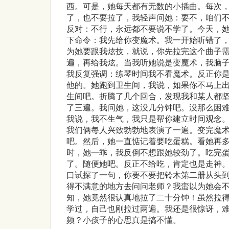
西。可是，她每天都有无数的小插曲。每次
了，也不要拉了，我轻声问她：要不，咱们
反对：不行，永远都不要说不学了。今天，
下命令：我先给你变魔术。我一开始听错了
为她要跟我炫技，就说，你先拉完这个曲子
遍，再给我炫。当我听她说是变魔术，我脑
我反复强调：练琴时间我不看魔术。反正你
他的。她跑到卫生间，我说，如果你不马上
生间吧。折腾了几个回合，发现我和某人都
了三遍。我问她，这没几分钟吧。没那么困
我说，我不生气，我只是帮你建立时间观念
我们俩每人兴致勃勃地表演了一遍。变完魔
吧。然后，她一直惦记着要吃蛋糕。看她再多
时，她一乖，我反倒不想跟她较劲了。吃完
了。随便她吧。反正不给吃，肯定也是走神
口试探了一句，你要不要把铃木第二册从头
得不满意的地方去问问老师？我蛮以为她会
知，她竟然很认真地拉了二十分钟！虽然拉
学过，自己也刚拉过两遍。我还是很惊讶，
频？小孩子的心思真是搞不懂。