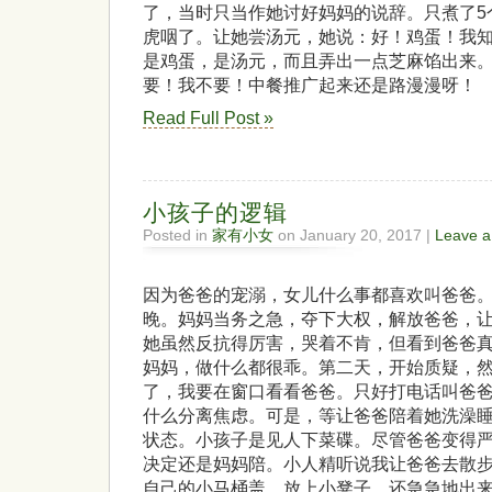
了，当时只当作她讨好妈妈的说辞。只煮了5
虎咽了。让她尝汤元，她说：好！鸡蛋！我
是鸡蛋，是汤元，而且弄出一点芝麻馅出来
要！我不要！中餐推广起来还是路漫漫呀！
Read Full Post »
小孩子的逻辑
Posted in
家有小女
on January 20, 2017 |
Leave 
因为爸爸的宠溺，女儿什么事都喜欢叫爸爸
晚。妈妈当务之急，夺下大权，解放爸爸，
她虽然反抗得厉害，哭着不肯，但看到爸爸
妈妈，做什么都很乖。第二天，开始质疑，
了，我要在窗口看看爸爸。只好打电话叫爸
什么分离焦虑。可是，等让爸爸陪着她洗澡
状态。小孩子是见人下菜碟。尽管爸爸变得严
决定还是妈妈陪。小人精听说我让爸爸去散
自己的小马桶盖，放上小凳子，还急急地出