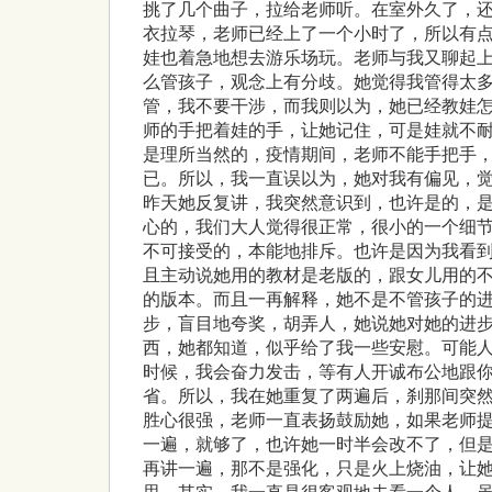
挑了几个曲子，拉给老师听。在室外久了，
衣拉琴，老师已经上了一个小时了，所以有
娃也着急地想去游乐场玩。老师与我又聊起
么管孩子，观念上有分歧。她觉得我管得太
管，我不要干涉，而我则以为，她已经教娃
师的手把着娃的手，让她记住，可是娃就不
是理所当然的，疫情期间，老师不能手把手
已。所以，我一直误以为，她对我有偏见，
昨天她反复讲，我突然意识到，也许是的，
心的，我们大人觉得很正常，很小的一个细
不可接受的，本能地排斥。也许是因为我看
且主动说她用的教材是老版的，跟女儿用的
的版本。而且一再解释，她不是不管孩子的
步，盲目地夸奖，胡弄人，她说她对她的进
西，她都知道，似乎给了我一些安慰。可能
时候，我会奋力发击，等有人开诚布公地跟
省。所以，我在她重复了两遍后，刹那间突
胜心很强，老师一直表扬鼓励她，如果老师
一遍，就够了，也许她一时半会改不了，但
再讲一遍，那不是强化，只是火上烧油，让