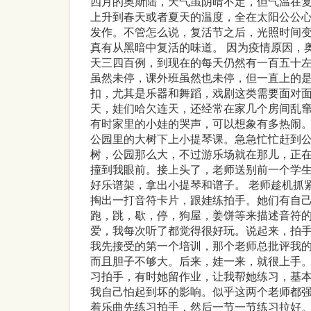
四月的奥斯陆，天气虽阴晴不定，但气温在
上升到春天或者夏天的温度，全在太阳公公
发作。不管怎么说，复活节之后，光照时间
真有从黑暗中复活的味道。 因为疫情原因，
天三四百例，到现在的每天仍然有一百五十
虽然未停，课外班虽然也未停，但一直上的
扣，尤其是乐器和舞蹈，戏剧这类需要面对
天，娃们哈欠连天，还经常在家几个房间乱
有时家里的小娃的哭声，可以想象有多热闹。
公园里的大树下上小提琴课。急急忙忙赶到
树，公园那么大，不过游乐场就在那儿，正
撞到我眼前。接上头了，老师送别前一个学
好乐谱架，拿出小提琴和谱子。 老师趁机抓
掏出一打音符卡片，跟娃练拍手。她们有自
跑，跳，歇，停，狗屋，姜饼等来描述音符
爱，我每次听了都觉得很好玩。说起来，拍
我先接受的第一个培训，那个老师总批评我
而且胆子不够大。后来，娃一来，就很上手
习拍手，有时她留作业，让我帮她练习，基
我自己怕起到坏的影响。似乎这两个老师都
着乐曲先练习拍手，然后一节一节练习拉好