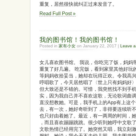
重复，居然很快就纠正过来发音了。
Read Full Post »
我的图书馆！我的图书馆！
Posted in
家有小女
on January 22, 2017 |
Leave 
女儿喜欢图书馆。 我说，你吃完了饭，妈妈
重复了好几遍。 吃完饭，看到家里其他好玩
等妈妈收拾妥当，她却在玩得正欢。令我高
哼唱歌了，今天居然唱了〈世上只有妈妈好
但大致还是不错的。可惜，我突然找不到手
实，因为我自己并不喜欢这歌，无论歌词曲
直没想教她。可是，我手机上的App有上这
去，有一次，她好奇听到了，非得要连续听
也只好由着她了。最近，有一两周的时间，她沉迷
，而且喜欢蹦蹦跳跳。很少听到她哼中文歌
文歌热情已经用完了。她突然又唱，我立刻激
服时，她说：我今天不去幼儿园，我去图书