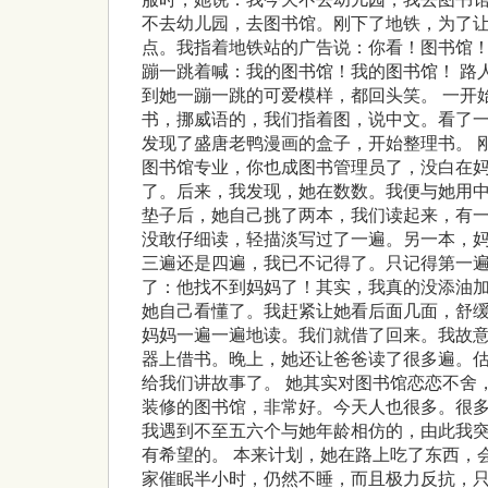
不去幼儿园，去图书馆。刚下了地铁，为了
点。我指着地铁站的广告说：你看！图书馆
蹦一跳着喊：我的图书馆！我的图书馆！ 路
到她一蹦一跳的可爱模样，都回头笑。 一开
书，挪威语的，我们指着图，说中文。看了
发现了盛唐老鸭漫画的盒子，开始整理书。 
图书馆专业，你也成图书管理员了，没白在
了。后来，我发现，她在数数。我便与她用中
垫子后，她自己挑了两本，我们读起来，有
没敢仔细读，轻描淡写过了一遍。另一本，
三遍还是四遍，我已不记得了。只记得第一
了：他找不到妈妈了！其实，我真的没添油
她自己看懂了。我赶紧让她看后面几面，舒
妈妈一遍一遍地读。我们就借了回来。我故
器上借书。晚上，她还让爸爸读了很多遍。
给我们讲故事了。 她其实对图书馆恋恋不舍
装修的图书馆，非常好。今天人也很多。很
我遇到不至五六个与她年龄相仿的，由此我
有希望的。 本来计划，她在路上吃了东西，
家催眠半小时，仍然不睡，而且极力反抗，