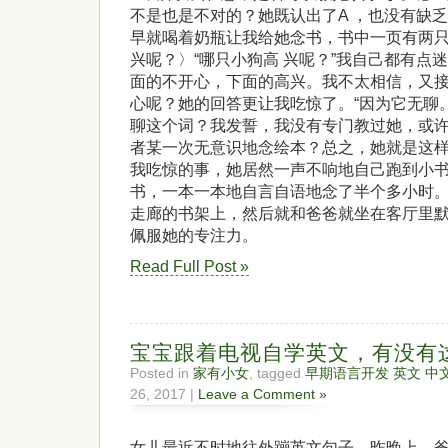
不是也是不对的？她既认出了A ，也没有缺乏
早就喝着奶瓶让我给她念书，书中一页有两
兴呢？〉“哪只小狗高 兴呢？”我自己都有点
面的不开心，下面的高兴。我不太相信，又
心呢？她的回答更让我吃惊了。“因为它无聊
聊这个词？我发誓，我没有专门教过她，或
者某一次无意识地念绘本？总之，她就是这样
我吃惊的事，她居然一声不响地自己跑到小
书，一本一本地自言自语地念了半个多小时
走廊的书架上，然后就和爸爸就坐在客厅里
佩服她的专注力。
Read Full Post »
宝宝跟着电视自学英文，有没有
Posted in
家有小女
, tagged
早期语言开发 英文 中文
26, 2017 |
Leave a Comment »
女儿最近不时地往外蹦英文句子。昨晚上，