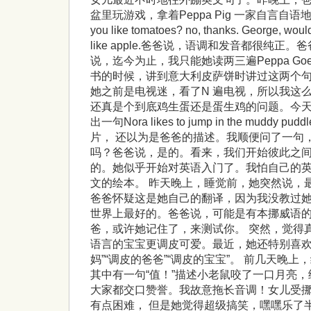
盆里玩游戏，拿着Peppa Pig 一家自言自语地角
you like tomatoes? no, thanks. George, would
like apple.爸爸说，语调和发音都很纯
说，迄今为止，我只能她读两三遍Peppa Goes o
书的时候，讲到意大利皮萨饼时讲过这两个
她之前是电视迷，看了N 遍电视，所以我这
还真是个到底鸡生蛋还是蛋生鸡的问题。今
出一句Nora likes to jump in the mudd
片， 还以为是爸爸的描述。我顺便问了一句
吗？爸爸说，是的。看来，我们开始彼此之
的。她似乎开始对英语入门了。我怕自己的
文的绘本。 昨天晚上，睡觉前，她突然说，
爸爸怀疑这是她自己的翻译，因为我没教过
世界上最好的。爸爸说，可能是有本挪威语
爸，或许她记住了，来测试你。 突然，觉得
语言的宝宝更调皮可爱。最近，她还特别喜欢一
妈”“调皮的爸爸”“调皮的宝宝”。 前几天晚
其中有一句“值！”描述小老鼠咬了一口月亮
大家都交口赞誉。我故意拖长音调！女儿受
有点困难， 但是她觉得超级搞笑，嘿嘿乐了