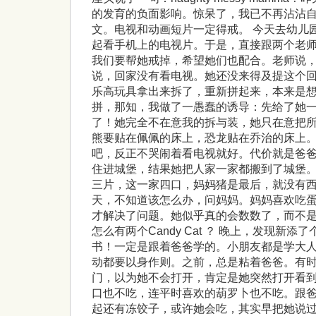
的发育的负面影响。惊呆了，我已不再沾沾
文。电视和动画短片一定得戒。 今天去幼儿
起看手机上的电视片。于是，直接跟两个老
我们要帮她戒掉，希望她们也配合。老师说，
说，回家没有看电视。她还没来得及提这个回事，
乐高玩具拿出来拆了，重新拼起来，本来是
拼，那知，我做了一愚蠢的诱导：先给了她
了！她完全不在意我的拆与装，她只在意把
熊要贴在佩佩的床上，恐龙贴在乔治的床上
吧，反正不哭闹着看电视就好。代价就是爸
住进城堡，结果她把人家一家都搬到了城堡
三片，这一家四口，妈妈猪是最后，就没有
天，不知道该怎么办，问妈妈。妈妈喜欢吃
才解决了问题。她似乎真的会数数了，而不是
怎么有两个Candy Cat ？ 晚上，发现新
书！一定是跟着爸爸学的。小朋友都是学大
动都要以身作则。之前，总是粘着爸爸。有
门，以为她不会打开，肯定是她突然打开看到
口也不吃，连平时喜欢的葫罗卜也不吃。跟
起还有冻饺子，或许她会吃，其实早把她说