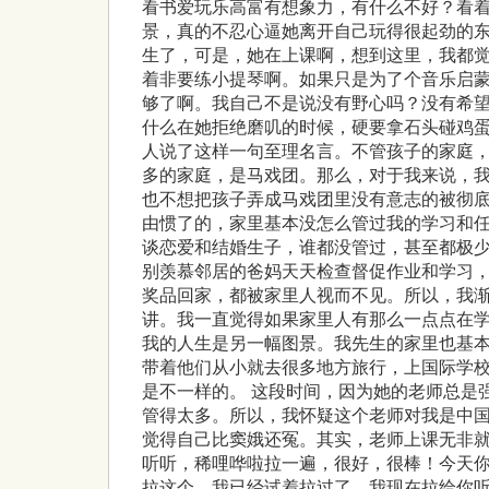
看书爱玩乐高富有想象力，有什么不好？看
景，真的不忍心逼她离开自己玩得很起劲的
生了，可是，她在上课啊，想到这里，我都
着非要练小提琴啊。如果只是为了个音乐启
够了啊。我自己不是说没有野心吗？没有希
什么在她拒绝磨叽的时候，硬要拿石头碰鸡蛋
人说了这样一句至理名言。不管孩子的家庭，
多的家庭，是马戏团。那么，对于我来说，
也不想把孩子弄成马戏团里没有意志的被彻
由惯了的，家里基本没怎么管过我的学习和
谈恋爱和结婚生子，谁都没管过，甚至都极
别羡慕邻居的爸妈天天检查督促作业和学习
奖品回家，都被家里人视而不见。所以，我
讲。我一直觉得如果家里人有那么一点点在
我的人生是另一幅图景。我先生的家里也基
带着他们从小就去很多地方旅行，上国际学
是不一样的。 这段时间，因为她的老师总是
管得太多。所以，我怀疑这个老师对我是中
觉得自己比窦娥还冤。其实，老师上课无非
听听，稀哩哗啦拉一遍，很好，很棒！今天
拉这个，我已经试着拉过了，我现在拉给你