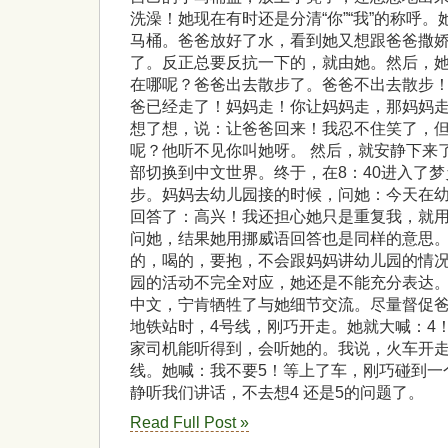
洗澡！她现在有时还是分清“你”“我”的称呼
马桶。爸爸放好了水，看到她又想跟爸爸撒
了。反正总要反抗一下的，就由她。然后，
在哪呢？爸爸出去散步了。爸爸不出去散步
爸已经走了！妈妈走！你让妈妈走，那妈妈
想了想，说：让爸爸回来！我忍不住笑了，
呢？他听不见你叫她呀。 然后，就安静下来
部切换到中文世界。终于，在8：40进入了梦
步。妈妈去幼儿园接的时候，问她：今天在
回答了：高兴！我还担心她只是重复我，就
问她，结果她用挪威语回答也是同样的意思
的，喝的，要抱，不会跟妈妈讲幼儿园的情
园的活动不完全对应，她还是不能充分表达
中文，宁肯牺牲了与她细节交流。尽量督促爸
地铁站时，4号线，刚巧开走。她就大喊：4
家司机能听得到，会听她的。我说，火车开走
线。她喊：我不要5！等上了车，刚巧碰到一
静听我们讲话，不去想4 还是5的问题了。
Read Full Post »