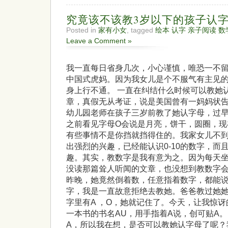
究竟该不该教3岁以下的孩子认
Posted in
家有小女
, tagged
绘本 认字 亲子阅读 
Leave a Comment »
我一直每日省身几次，小心谨慎，唯恐一不
中国式虎妈。因为我女儿是个不服气有主见
身上行不通。 一直在纠结什么时候可以教她
章，真假无从考证，说是美国曾有一妈妈状
幼儿园老师在孩子三岁前教了她认字母，过
之前看见字母O会说是月亮，饼干，圆圈，现
有些事情不是你挡就挡得住的。我家女儿不
出强烈的兴趣，已经能认识0-10的数字，而
趣。其实，教数字是我有意为之。因为每天坐
没读那篇耸人听闻的文章，也没想到教数字
昨晚，她竟然倒着数，任意指着数字，都能说
字，我是一直故意拒绝去教她。爸爸教过她
字里有A ，O，她就记住了。今天，让我惊
一本书的书名AU，用手指着A说，创可贴A
A，所以我在想，是否可以教她认字母了呢？