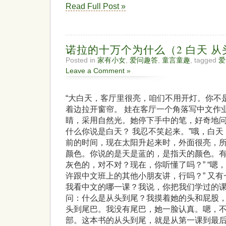
Read Full Post »
诺拉的十万个为什么（2 白天 
Posted in
家有小女
,
爱问趣答
,
童言童趣
, tagged
爱
Leave a Comment »
“大白天，客厅里很亮，咱们不用开灯。你不
着边拉开窗帘。 娃在客厅一个角落写中文作
睛，采用自然光。她停下手中的笔，好奇地
什么你说是白天？ 我忍不笑起来。”哦，白
前的时间，现在太阳升起来时，外面很亮，
颜色。你说的是天是蓝的，是指天的颜色。
灰色的，对不对？现在，你听懂了吗？” “嗯
许跟中文班上的其他小朋友讲，行吗？” 又
我看中文的哪一课？我说，你把我们学过的
问：什么是从头到尾？我摸着她的头和屁股
头到尾巴。我没有尾巴，她一脸认真。嗯，
部。这本书的从头到尾，就是从第一课到最