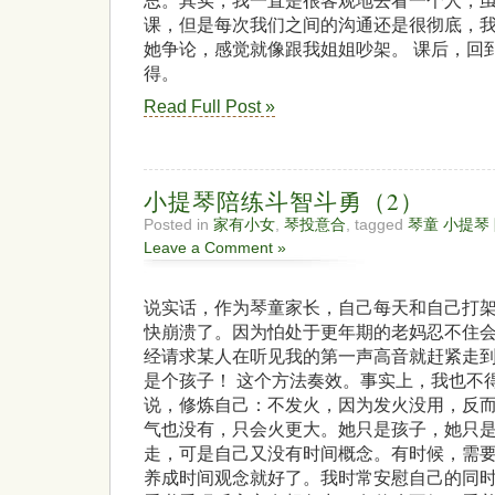
思。其实，我一直是很客观地去看一个人，
课，但是每次我们之间的沟通还是很彻底，
她争论，感觉就像跟我姐姐吵架。 课后，回
得。
Read Full Post »
小提琴陪练斗智斗勇（2）
Posted in
家有小女
,
琴投意合
, tagged
琴童 小提琴
Leave a Comment »
说实话，作为琴童家长，自己每天和自己打
快崩溃了。因为怕处于更年期的老妈忍不住
经请求某人在听见我的第一声高音就赶紧走
是个孩子！ 这个方法奏效。事实上，我也不
说，修炼自己：不发火，因为发火没用，反而更
气也没有，只会火更大。她只是孩子，她只
走，可是自己又没有时间概念。有时候，需
养成时间观念就好了。我时常安慰自己的同