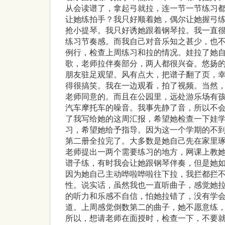
从会读谱了，拿起弓就拉，连一节一节练习
让她练拍手？我只好顺着她，偶尔让她握弓
抢小提琴。我只好诱她跟着钢琴拉。我一直
练习节奏感。而我自己对音乐知之甚少，也不
例行，检查上周练习和拉的情况。娃拉了她
歌，老师拉伴奏部分，两人都很兴奋。悠扬
朋友驻足观望。风有点大，把谱子翻了页，
得很搞笑。我在一边观看，拍了视频。当然
老师同意的。而且在公园里，远处游乐场有
汽车摩托车的噪音。我事先静了音，所以不
了我写给她的这周汇报，希望她检查一下娃
习，希望她给予指导。因为这一个学期的不
第二册全拉完了。大多数是她自己先在家里
老师提出一两个需要练习的地方，网课上教
谱子练，有时我会让她跟钢琴伴奏，但是她
因为她自己主动哗啦哗啦往下拉，我拦都拦
性。说实话，虽然我也一直听曲子，感觉她
的听力和乐感不自信，怕她拉错了，没有学
道。上周感觉倒数第二的曲子，她不愿意练
所以，想请老师在面授时，检查一下，不要就