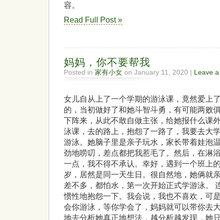
容。
Read Full Post »
妈妈，你不要帮我
Posted in
家有小女
on January 11, 2020 |
Leave 
女儿自从上了一个学期的游泳课，竟然爱上
的，当初做好了和她斗智斗勇，有可能两败
下阵来，从此不敢自做主张，给她报什么课外
泳课，去的路上，抱怨了一路了，我要去大
游泳。她脑子里是亲子玩水，家长带着娃泡
劲地唠叨，差点都把我惹毛了。然后，在淋
一点，我不得不承认。幸好，遇到一个班上
岁，居然是同一天生日。很自然地，她俩就
差不多，都怕水，第一次开始正式学游泳。 
惯性地抱怨一下。我会说，我也不喜欢，可
会你游泳，等你学会了，妈妈就可以带你去
地去分析她真正地想法，越分析越发现，她