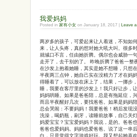
我爱妈妈
Posted in
家有小女
on January 18, 2017 |
Leave 
两岁多的孩子，可爱起来让人着迷，不知如
来，让人头疼，真的想对她大吼大叫。很多
就缄口不言，任由她折腾。偶尔也会威胁一句
走开了，去干别的了。 昨晚折腾了爸爸一整
在沙发上抱着她睡，其实是她不想睡，只想
半夜两三点钟，她自己实在没精力了才在妈
得睡着了，可以放在床上了，结果，一挪步
睡，我要在客厅里的沙发上！我只好让步，让
妈妈哄睡。如果是爸爸陪，总是有拖延症，兴
而且半夜醒好几次，要找爸爸。如果是妈妈
总会哭闹：不要妈妈！我要爸爸！稍后发现
洗澡，喝奶瓶，刷牙，读睡前故事，自己关
妈爱宝宝？宝宝爱妈妈？我说，是的。爸爸
爸爸也爱妈妈。妈妈也爱爸爸。说了这一串
白，只是觉得文字游戏好玩。我又想起她喜