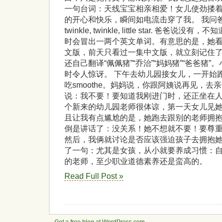
一句台词：天线宝宝相亲相爱！女儿使劲搂
的开心和快乐，瞬间如电流击穿了我。 我问
twinkle, twinkle, little star. 爸
时会冒出一两个英文单词。有意思的是，她
文版，前天只看过一集中文版，就立刻记住
还自己翻译“佩佩猪”“乔治”“妈妈猪”“爸爸猪
时令人惊讶。 下午去幼儿园接女儿，一开始
吃smoothe。妈妈说，你跟阿姨说再见，去
说：我不要！要知道我刚进门时，还正坐在
个新来的幼儿园老师很体谅，第一天女儿见
且让我有点尴尬的是，她跑去跟别的老师拥
倒是讲话了：没关系！她不想就不要！要尊
然后，我俩就讨论是否应该强迫孩子去拥抱
了一句：尤其是女孩，从小就要养成习惯：
的老师，至少职业道德素养还是蛮高的。
Read Full Post »