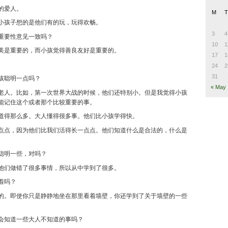
的爱人。
M
T
小孩子想的是他们有的玩，玩得欢畅。
3
4
重要性意见一致吗？
10
1
美是重要的，而小孩觉得善良友好是重要的。
17
1
24
2
31
孩聪明一点吗？
« May
老人。比如，第一次世界大战的时候，他们还特别小。但是我觉得小孩
能记住这个或者那个比较重要的事。
道得那么多。大人懂得很多事。他们比小孩学得快。
点点，因为他们比我们活得长一点点。他们知道什么是合法的，什么是
聪明一些，对吗？
他们做错了很多事情，所以从中学到了很多。
着吗？
的。即使你只是静静地坐在那里看着墙壁，你还学到了关于墙壁的一些
会知道一些大人不知道的事吗？