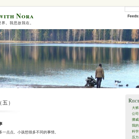
 with Nora
Feeds
世界。我思故我在。
Rec
（五）
大裤
公司
挪威
事
我的
科学
多一点点。小孩想很多不同的事情。
压力