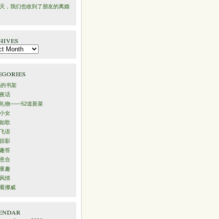
天，我们也收到了朋友的离婚
hives
es
egories
ra的书架
夜话
礼物——52道新菜
小女
如歌
飞语
掠影
趣答
意合
童趣
风情
看挪威
endar