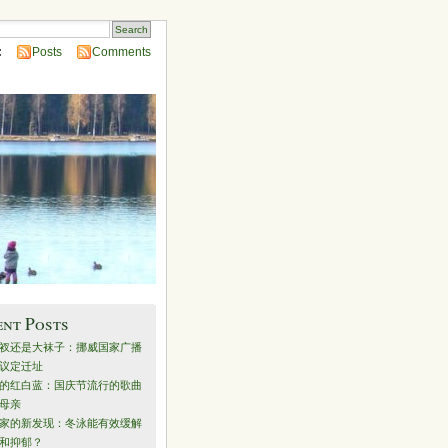
:
Posts
Comments
ent Posts
衩还是大袜子：挪威国家广播
议定迁址
的红白蓝：国庆节流行的歌曲
母亲
家的新发现：冬泳能有效缓解
和抑郁？