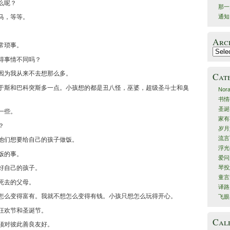
么呢？
那一
马，等等。
通知
Arc
常琐事。
Archiv
得事情不同吗？
因为我从来不去想那么多。
Cat
于斯和巴科突斯多一点。小孩想的都是丑八怪，巫婆，超级圣斗士和臭
No
书情
圣诞
一些。
家有
？
岁月
流言
他们想要给自己的孩子做饭。
浮光
饭的事。
爱问
琴投
好自己的孩子。
童言
死去的父母。
译路
怎么变得富有。我就不想怎么变得有钱。小孩只想怎么玩得开心。
飞眼
狂欢节和圣诞节。
Cal
须对彼此善良友好。