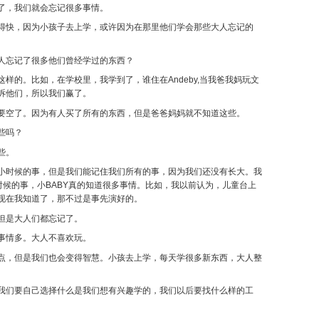
了，我们就会忘记很多事情。
得快，因为小孩子去上学，或许因为在那里他们学会那些大人忘记的
人忘记了很多他们曾经学过的东西？
样的。比如，在学校里，我学到了，谁住在Andeby,当我爸我妈玩文
诉他们，所以我们赢了。
要空了。因为有人买了所有的东西，但是爸爸妈妈就不知道这些。
些吗？
些。
小时候的事，但是我们能记住我们所有的事，因为我们还没有长大。我
时候的事，小BABY真的知道很多事情。比如，我以前认为，儿童台上
现在我知道了，那不过是事先演好的。
但是大人们都忘记了。
事情多。大人不喜欢玩。
点，但是我们也会变得智慧。小孩去上学，每天学很多新东西，大人整
我们要自己选择什么是我们想有兴趣学的，我们以后要找什么样的工